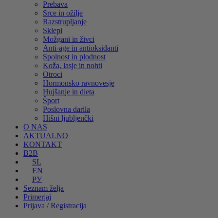
Prebava
Srce in ožilje
Razstrupljanje
Sklepi
Možgani in živci
Anti-age in antioksidanti
Spolnost in plodnost
Koža, lasje in nohti
Otroci
Hormonsko ravnovesje
Hujšanje in dieta
Šport
Poslovna darila
Hišni ljubljenčki
O NAS
AKTUALNO
KONTAKT
B2B
SL
EN
РУ
Seznam želja
Primerjaj
Prijava / Registracija