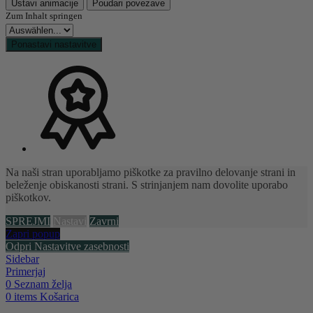
Ustavi animacije
Poudari povezave
Zum Inhalt springen
Ponastavi nastavitve
Na naši stran uporabljamo piškotke za pravilno delovanje strani in
beleženje obiskanosti strani. S strinjanjem nam dovolite uporabo
piškotkov.
SPREJMI
Nastavi
Zavrni
Zapri popup
Odpri Nastavitve zasebnosti
Sidebar
Primerjaj
0
Seznam želja
0
items
Košarica