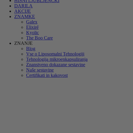
HIŠNI LJUBLJENČKI
DARILA
AKCIJE
ZNAMKE
Galex
Elixiré
Kyolic
The Boo Care
ZNANJE
Blog
Vse o Liposomalni Tehnologiji
Tehnologija mikroenkapsuliranja
Znanstveno dokazane sestavine
Naše sestavine
Certifikati in kakovost