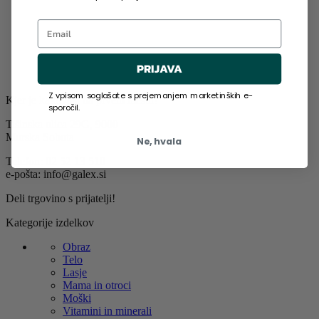
Email
PRIJAVA
Z vpisom soglašate s prejemanjem marketinških e-
Kjer je kakovost na prvem mestu!
sporočil.
Tišinska ulica 29G, 9000
Murska Sobota
Ne, hvala
Telefon: 02 52 13 510
e-pošta: info@galex.si
Deli trgovino s prijatelji!
Kategorije izdelkov
Obraz
Telo
Lasje
Mama in otroci
Moški
Vitamini in minerali