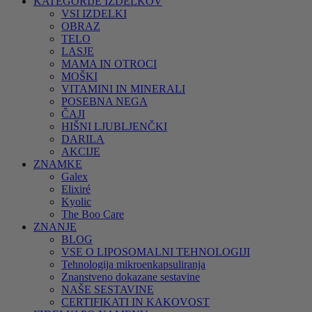
KATEGORIJE IZDELKOV
VSI IZDELKI
OBRAZ
TELO
LASJE
MAMA IN OTROCI
MOŠKI
VITAMINI IN MINERALI
POSEBNA NEGA
ČAJI
HIŠNI LJUBLJENČKI
DARILA
AKCIJE
ZNAMKE
Galex
Elixiré
Kyolic
The Boo Care
ZNANJE
BLOG
VSE O LIPOSOMALNI TEHNOLOGIJI
Tehnologija mikroenkapsuliranja
Znanstveno dokazane sestavine
NAŠE SESTAVINE
CERTIFIKATI IN KAKOVOST