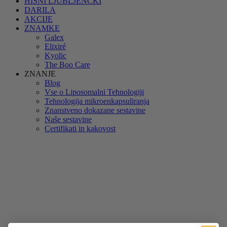
HIŠNI LJUBLJENČKI
DARILA
AKCIJE
ZNAMKE
Galex
Elixiré
Kyolic
The Boo Care
ZNANJE
Blog
Vse o Liposomalni Tehnologiji
Tehnologija mikroenkapsuliranja
Znanstveno dokazane sestavine
Naše sestavine
Certifikati in kakovost