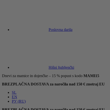
Poslovna darila
Hišni ljubljenčki
Dnevi za mamice in dojenčke – 15 % popust s kodo
MAMI15
BREZPLAČNA DOSTAVA za naročila nad 150 € znotraj EU
SL
EN
РУ
(
RU
)
BREZPLAČNA DOSTAVA za naročila nad 150 € znotraj EU