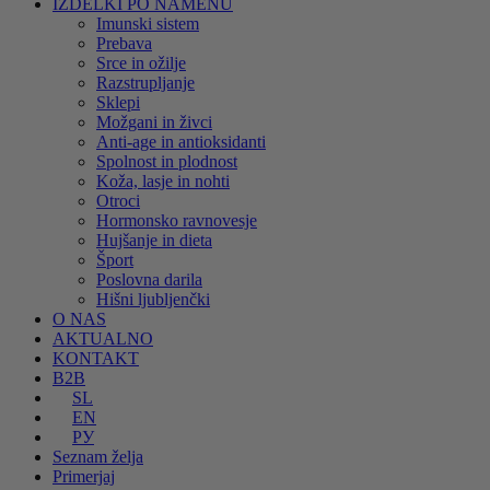
IZDELKI PO NAMENU
Imunski sistem
Prebava
Srce in ožilje
Razstrupljanje
Sklepi
Možgani in živci
Anti-age in antioksidanti
Spolnost in plodnost
Koža, lasje in nohti
Otroci
Hormonsko ravnovesje
Hujšanje in dieta
Šport
Poslovna darila
Hišni ljubljenčki
O NAS
AKTUALNO
KONTAKT
B2B
SL
EN
РУ
Seznam želja
Primerjaj