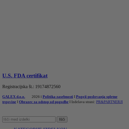
U.S. FDA certifikat
Registracijska št.: 19174872560
GALEX d.o.o.
2026
Politika zasebnosti
I
Pogoji poslovanja spletne
I
trgovine
I
Obrazec za odstop od pogodbe
I Izdelava strani:
PR&PARTNERJI
Išči