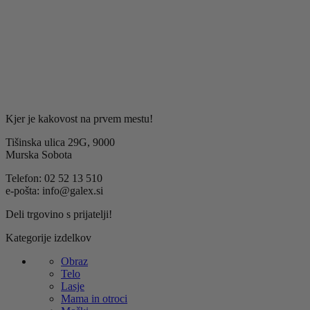
namen prejemanja obvestil o novostih, ponudbah in
strokovnih nasvetih Galex.
Kjer je kakovost na prvem mestu!
Tišinska ulica 29G, 9000
Murska Sobota
Telefon: 02 52 13 510
e-pošta: info@galex.si
Deli trgovino s prijatelji!
Kategorije izdelkov
Obraz
Telo
Lasje
Mama in otroci