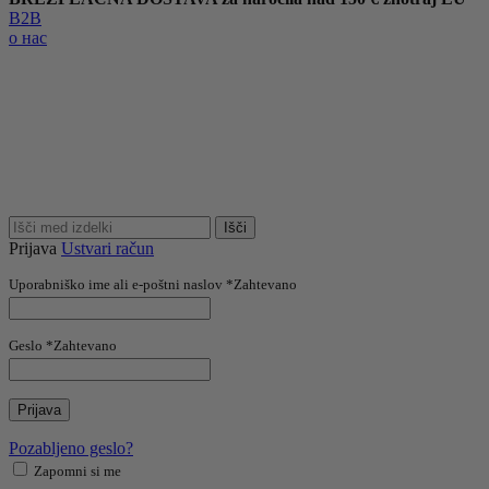
B2B
о нас
Išči
Prijava
Ustvari račun
Uporabniško ime ali e-poštni naslov
*
Zahtevano
Geslo
*
Zahtevano
Prijava
Pozabljeno geslo?
Zapomni si me