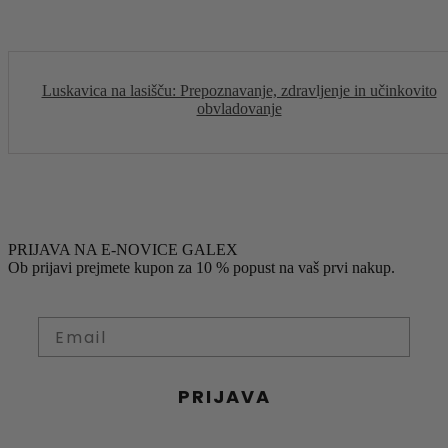
Luskavica na lasišču: Prepoznavanje, zdravljenje in učinkovito
obvladovanje
PRIJAVA NA E-NOVICE GALEX
Ob prijavi prejmete kupon za 10 % popust na vaš prvi nakup.
PRIJAVA
S prijavo soglašate z obdelavo osebnih podatkov za