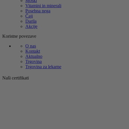
Moški
Vitamini in minerali
Posebna nega
Čaji
Darila
Akcije
Koristne povezave
O nas
Kontakt
Aktualno
Trgovina
Trgovina za lekarne
Naši certifikati