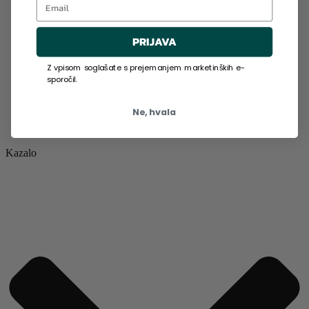
PRIJAVA
Z vpisom soglašate s prejemanjem marketinških e-
sporočil.
Ne, hvala
Kazalo