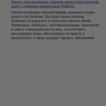
Ожоги: как распознать, принять меры и восстановить
кожу с помощью рыбьей мази Рибогал
Ожоги ослабляют кожный барьер, вызывая потерю
влаги и воспаление. Быстрая первая помощь
включает охлаждение и нанесение мягких мазей.
Рыбья мазь «Рибогал», богатая вазелином, ланолином
и омега-3 жирными кислотами, способствует
регенерации кожи, обеспечивает её защиту и
увлажнение, а также ускоряет процесс заживления.