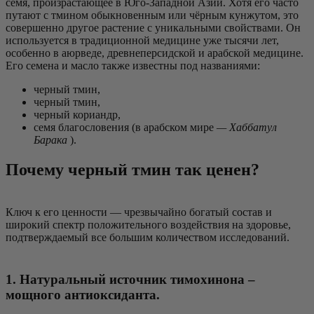
семя, произрастающее в Юго-Западной Азии. Хотя его часто
путают с тмином обыкновенным или чёрным кунжутом, это
совершенно другое растение с уникальными свойствами. Он
используется в традиционной медицине уже тысячи лет,
особенно в аюрведе, древнеперсидской и арабской медицине.
Его семена и масло также известны под названиями:
черный тмин,
черный тмин,
черный кориандр,
семя благословения (в арабском мире
— Хаббатул
Барака
).
Почему черный тмин так ценен?
Ключ к его ценности — чрезвычайно богатый состав и
широкий спектр положительного воздействия на здоровье,
подтверждаемый все большим количеством исследований.
1. Натуральный источник тимохинона –
мощного антиоксиданта.