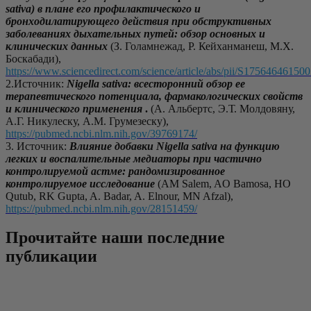
sativa) в плане его профилактического и
бронходилатирующего действия при обструктивных
заболеваниях дыхательных путей: обзор основных и
клинических данных
(З. Голамнежад, Р. Кейханманеш, М.Х.
Боскабади),
https://www.sciencedirect.com/science/article/abs/pii/S17564646150
2.Источник:
Nigella sativa: всесторонний обзор ее
терапевтического потенциала, фармакологических свойств
и клинического применения
.
(А. Альбертс, Э.Т. Молдовяну,
А.Г. Никулеску, А.М. Грумезеску),
https://pubmed.ncbi.nlm.nih.gov/39769174/
3. Источник:
Влияние добавки Nigella sativa на функцию
легких и воспалительные медиаторы при частично
контролируемой астме: рандомизированное
контролируемое исследование
(AM Salem, AO Bamosa, HO
Qutub, RK Gupta, A. Badar, A. Elnour, MN Afzal),
https://pubmed.ncbi.nlm.nih.gov/28151459/
Прочитайте наши последние
публикации