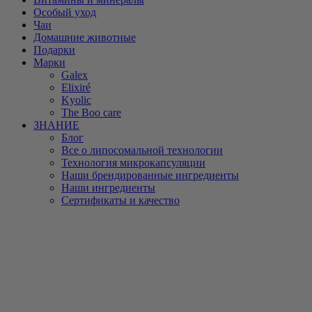
Особый уход
Чаи
Домашние животные
Подарки
Марки
Galex
Elixiré
Kyolic
The Boo care
ЗНАНИЕ
Блог
Все о липосомальной технологии
Технология микрокапсуляции
Наши брендированные ингредиенты
Наши ингредиенты
Сертификаты и качество