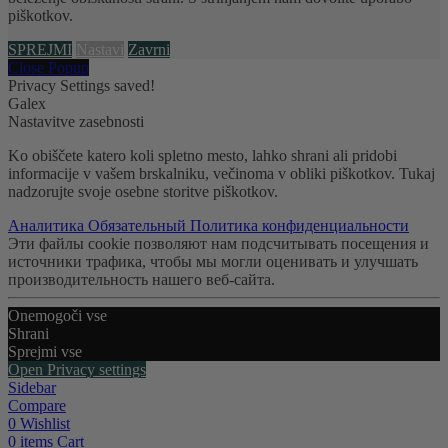
piškotkov.
SPREJMI
Nastavi
Zavrni
Close Popup
Privacy Settings saved!
Galex
Nastavitve zasebnosti
Ko obiščete katero koli spletno mesto, lahko shrani ali pridobi
informacije v vašem brskalniku, večinoma v obliki piškotkov. Tukaj
nadzorujte svoje osebne storitve piškotkov.
Аналитика
Обязательный
Политика конфиденциальности
Эти файлы cookie позволяют нам подсчитывать посещения и
источники трафика, чтобы мы могли оценивать и улучшать
производительность нашего веб-сайта.
Onemogoči vse
Shrani
Sprejmi vse
Open Privacy settings
Sidebar
Compare
0
Wishlist
0
items
Cart