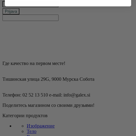
Prijava
keyboard_arrow_left
Previous
Next
keyboard_arrow_right
Где качество на первом месте!
Тишинская улица 29G, 9000 Мурска Собота
Телефон: 02 52 13 510 e-mail: info@galex.si
Поделитесь магазином со своими друзьями!
Категории продуктов
Изображение
Тело