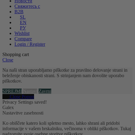
Новости
Свяжитесь с
B2B
SL
EN
РУ
Wishlist
Compare
Login / Register
Shopping cart
Close
Na naši stran uporabljamo piškotke za pravilno delovanje strani in
beleženje obiskanosti strani. S strinjanjem nam dovolite uporabo
piškotkov.
SPREJMI
Nastavi
Zavrni
Close Popup
Privacy Settings saved!
Galex
Nastavitve zasebnosti
Ko obiščete katero koli spletno mesto, lahko shrani ali pridobi
informacije v vašem brskalniku, večinoma v obliki piškotkov. Tukaj
nadzorujte svoje osebne storitve piškotkov.