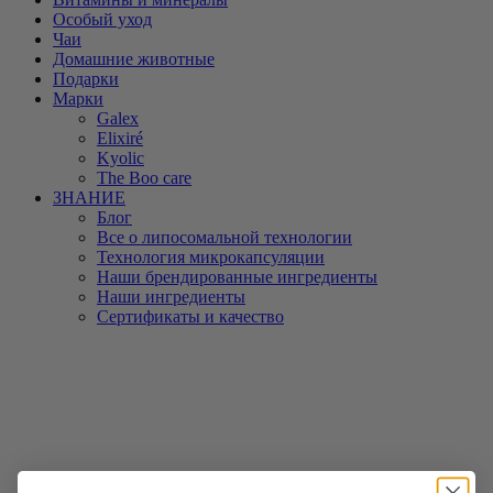
Особый уход
Чаи
Домашние животные
Подарки
Марки
Galex
Elixiré
Kyolic
The Boo care
ЗНАНИЕ
Блог
Все о липосомальной технологии
Технология микрокапсуляции
Наши брендированные ингредиенты
Наши ингредиенты
Сертификаты и качество