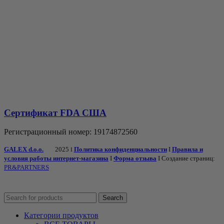
Сертификат FDA США
Регистрационный номер: 19174872560
GALEX d.o.o.
2025
Политика конфиденциальности
I
Правила и
I
условия работы интернет-магазина
I
Форма отзыва
I Создание страниц:
PR&PARTNERS
Search
Категории продуктов