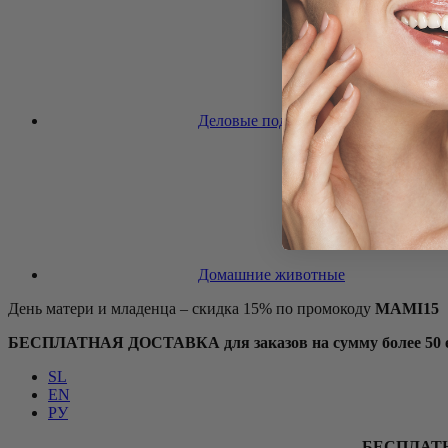
Деловые подарки
Домашние животные
День матери и младенца – скидка 15% по промокоду
MAMI15
БЕСПЛАТНАЯ ДОСТАВКА для заказов на сумму более 50 ев
SL
EN
РУ
БЕСПЛАТ