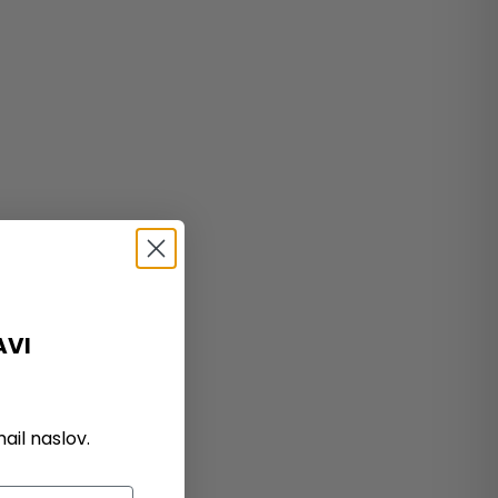
AVI
il naslov.