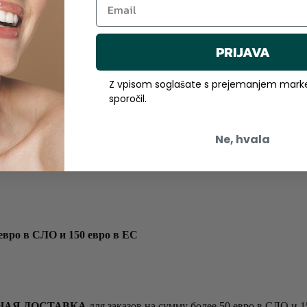
PRIJAVA
Z vpisom soglašate s prejemanjem marke
sporočil.
Ne, hvala
ро в СЛО и 150 евро в ЕС
НАЯ ДОСТАВКА
для заказов на сумму более 50 евро в СЛО и 1