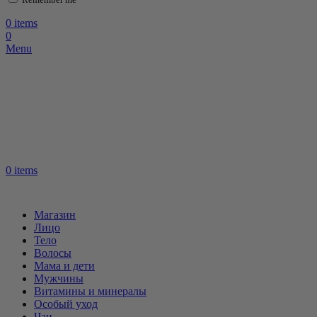
0
items
0
Menu
0
items
Магазин
Лицо
Тело
Волосы
Мама и дети
Мужчины
Витамины и минералы
Особый уход
Чаи