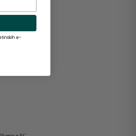
tinških e-
50 евро в ЕС