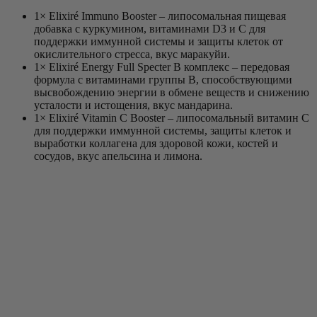
1× Elixiré Immuno Booster – липосомальная пищевая
добавка с куркумином, витаминами D3 и C для
поддержки иммунной системы и защиты клеток от
окислительного стресса, вкус маракуйи.
1× Elixiré Energy Full Specter B комплекс – передовая
формула с витаминами группы B, способствующими
высвобождению энергии в обмене веществ и снижению
усталости и истощения, вкус мандарина.
1× Elixiré Vitamin C Booster – липосомальный витамин C
для поддержки иммунной системы, защиты клеток и
выработки коллагена для здоровой кожи, костей и
сосудов, вкус апельсина и лимона.