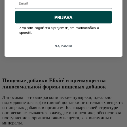
PRIJAVA
Z vpisom soglašate s prejemanjem marketinških e-
sporočil.
Ne, hvala
Пищевые добавки Elixiré и преимущества
липосомальной формы пищевых добавок
Липосомы – это микроскопические пузырьки, идеально
подходящие для эффективной доставки питательных веществ
и пищевых добавок в организм. Благодаря своей структуре
они легко всасываются в желудке и кишечнике, обеспечивая
поступление в организм таких веществ, как витамины и
минералы.