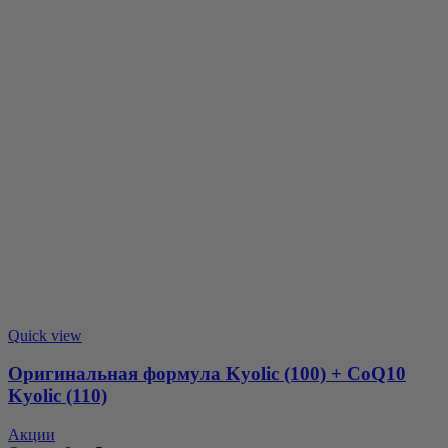
Quick view
Оригинальная формула Kyolic (100) + CoQ10
Kyolic (110)
Акции