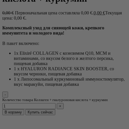
0,00
€
Первоначальная цена составляла 0,00 €.
0,00
€
Текущая
цена: 0,00 €.
Комплексный уход для сияющей кожи, крепкого
иммунитета и молодого вида!
В пакет включено:
1x Elixiré COLLAGEN с коэнзимом Q10, МСМ и
витаминами, со вкусом белого и желтого персика,
пищевая добавка
1 x HYALURON RADIANCE SKIN BOOSTER, со
вкусом черники, пищевая добавка
1 x Липосомальный куркуминовый иммуностимулятор,
вкус маракуйи, пищевая добавка
Количество товара Коллаген + гиалуроновая кислота + куркумин
В корзину
Купить сейчас