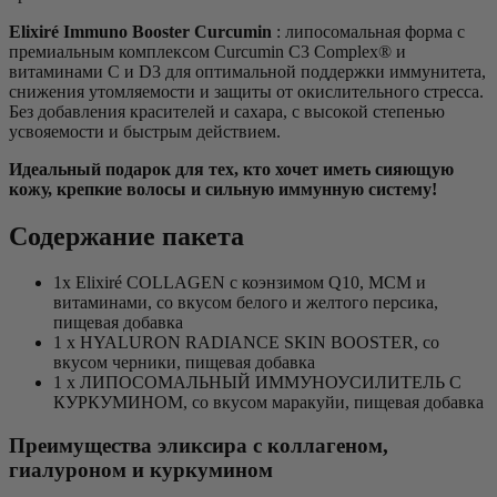
Elixiré Immuno Booster Curcumin
: липосомальная форма с
премиальным комплексом Curcumin C3 Complex® и
витаминами C и D3 для оптимальной поддержки иммунитета,
снижения утомляемости и защиты от окислительного стресса.
Без добавления красителей и сахара, с высокой степенью
усвояемости и быстрым действием.
Идеальный подарок для тех, кто хочет иметь сияющую
кожу, крепкие волосы и сильную иммунную систему!
Содержание пакета
1x Elixiré COLLAGEN с коэнзимом Q10, МСМ и
витаминами, со вкусом белого и желтого персика,
пищевая добавка
1 x HYALURON RADIANCE SKIN BOOSTER, со
вкусом черники, пищевая добавка
1 x ЛИПОСОМАЛЬНЫЙ ИММУНОУСИЛИТЕЛЬ С
КУРКУМИНОМ, со вкусом маракуйи, пищевая добавка
Преимущества эликсира с коллагеном,
гиалуроном и куркумином