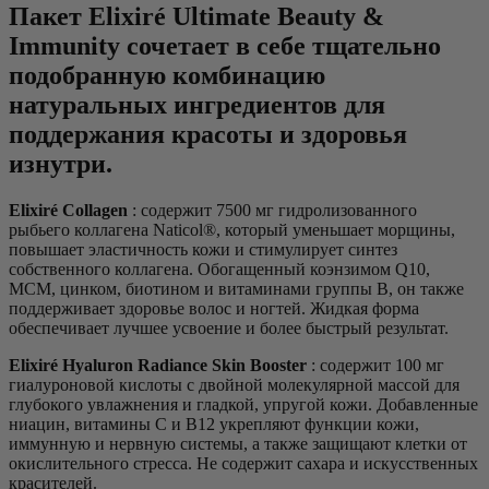
Пакет Elixiré Ultimate Beauty &
Immunity сочетает в себе тщательно
подобранную комбинацию
натуральных ингредиентов для
поддержания красоты и здоровья
изнутри.
Elixiré Collagen
: содержит 7500 мг гидролизованного
рыбьего коллагена Naticol®, который уменьшает морщины,
повышает эластичность кожи и стимулирует синтез
собственного коллагена. Обогащенный коэнзимом Q10,
МСМ, цинком, биотином и витаминами группы В, он также
поддерживает здоровье волос и ногтей. Жидкая форма
обеспечивает лучшее усвоение и более быстрый результат.
Elixiré Hyaluron Radiance Skin Booster
: содержит 100 мг
гиалуроновой кислоты с двойной молекулярной массой для
глубокого увлажнения и гладкой, упругой кожи. Добавленные
ниацин, витамины С и B12 укрепляют функции кожи,
иммунную и нервную системы, а также защищают клетки от
окислительного стресса. Не содержит сахара и искусственных
красителей.