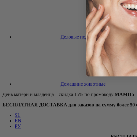
Деловые подарки
Домашние животные
День матери и младенца – скидка 15% по промокоду
MAMI15
БЕСПЛАТНАЯ ДОСТАВКА для заказов на сумму более 50 ев
SL
EN
РУ
БЕСПЛАТ