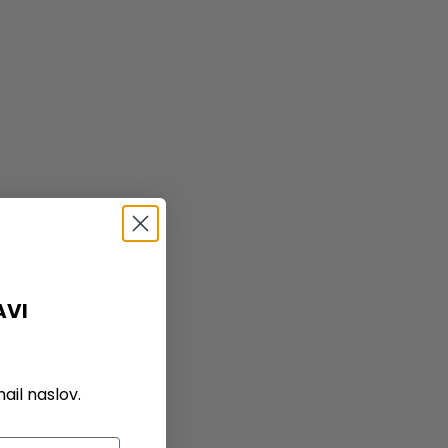
AVI
il naslov.