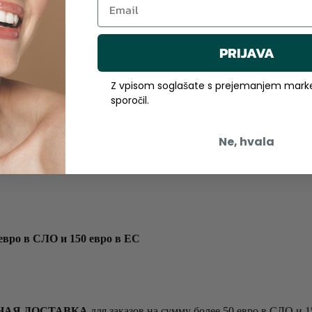
PRIJAVA
Z vpisom soglašate s prejemanjem marke
sporočil.
Ne, hvala
ро в СЛО и 150 евро в ЕС
НАЯ ДОСТАВКА
для заказов на сумму более 50 евро в СЛО и 1