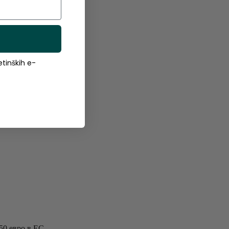
tinških e-
50 евро в ЕС