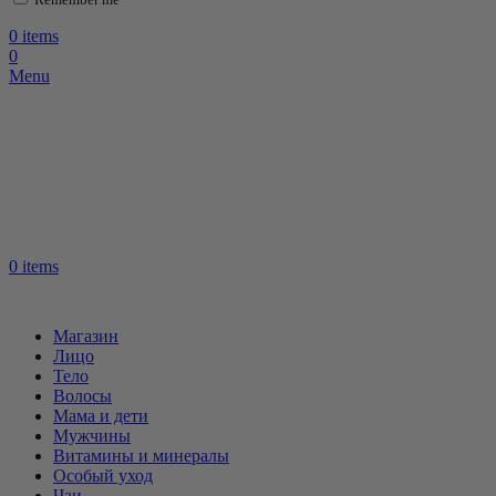
0
items
0
Menu
0
items
Магазин
Лицо
Тело
Волосы
Мама и дети
Мужчины
Витамины и минералы
Особый уход
Чаи