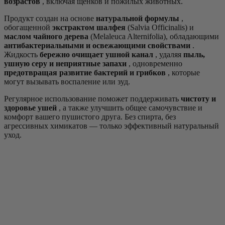
возрастов
, включая щенков и пожилых животных.
Продукт создан на основе
натуральной формулы
,
обогащенной
экстрактом шалфея
(Salvia Officinalis) и
маслом чайного дерева
(Melaleuca Alternifolia), обладающими
антибактериальными и освежающими свойствами
.
Жидкость
бережно очищает ушной канал
, удаляя
пыль,
ушную серу и неприятные запахи
, одновременно
предотвращая развитие бактерий и грибков
, которые
могут вызывать воспаление или зуд.
Регулярное использование поможет поддерживать
чистоту и
здоровье ушей
, а также улучшить общее самочувствие и
комфорт вашего пушистого друга. Без спирта, без
агрессивных химикатов — только эффективный натуральный
уход.