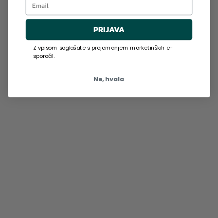
PRIJAVA
Z vpisom soglašate s prejemanjem marketinških e-
sporočil.
Ne, hvala