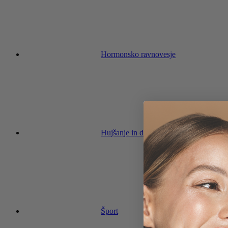
Hormonsko ravnovesje
Hujšanje in dieta
Šport