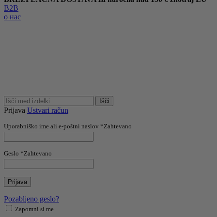
B2B
о нас
Išči
Prijava
Ustvari račun
Uporabniško ime ali e-poštni naslov
*
Zahtevano
Geslo
*
Zahtevano
Prijava
Pozabljeno geslo?
Zapomni si me