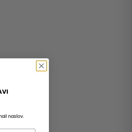
AVI
il naslov.