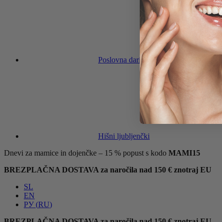
Poslovna darila
Hišni ljubljenčki
Dnevi za mamice in dojenčke – 15 % popust s kodo
MAMI15
BREZPLAČNA DOSTAVA za naročila nad 150 € znotraj EU
SL
EN
РУ
(
RU
)
BREZPLAČNA DOSTAVA za naročila nad 150 € znotraj EU