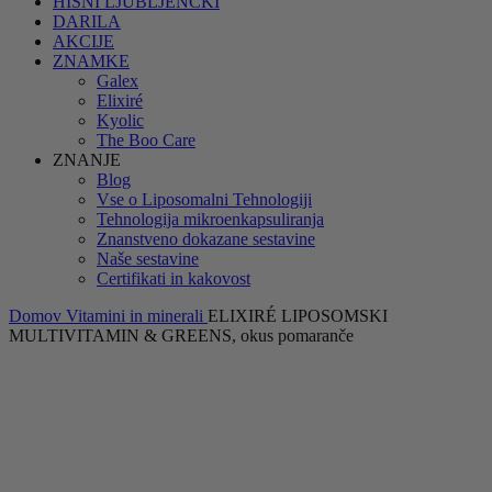
HIŠNI LJUBLJENČKI
DARILA
AKCIJE
ZNAMKE
Galex
Elixiré
Kyolic
The Boo Care
ZNANJE
Blog
Vse o Liposomalni Tehnologiji
Tehnologija mikroenkapsuliranja
Znanstveno dokazane sestavine
Naše sestavine
Certifikati in kakovost
Domov
Vitamini in minerali
ELIXIRÉ LIPOSOMSKI
MULTIVITAMIN & GREENS, okus pomaranče