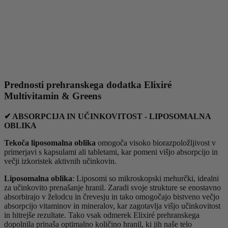
Prednosti prehranskega dodatka Elixiré
Multivitamin & Greens
✔ ABSORPCIJA IN UČINKOVITOST - LIPOSOMALNA
OBLIKA
Tekoča liposomalna oblika
omogoča visoko biorazpoložljivost v
primerjavi s kapsulami ali tabletami, kar pomeni višjo absorpcijo in
večji izkoristek aktivnih učinkovin.
Liposomalna oblika
: Liposomi so mikroskopski mehurčki, idealni
za učinkovito prenašanje hranil. Zaradi svoje strukture se enostavno
absorbirajo v želodcu in črevesju in tako omogočajo bistveno večjo
absorpcijo vitaminov in mineralov, kar zagotavlja višjo učinkovitost
in hitrejše rezultate. Tako vsak odmerek Elixiré prehranskega
dopolnila prinaša optimalno količino hranil, ki jih naše telo