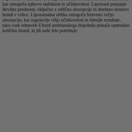
kar omogoča njihovo stabilnost in učinkovitost. Liposomi ponujajo
številne prednosti, vključno z odlično absorpcijo in direktno dostavo
hranil v celice. Liposomalna oblika omogoča bistveno večjo
absorpcijo, kar zagotavlja višjo učinkovitost in hitrejše rezultate,
tako vsak odmerek Elixiré prehranskega dopolnila prinaša optimalno
količino hranil, ki jih naše telo potrebuje.