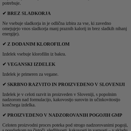
potrebuje.
✔ BREZ SLADKORJA
Ne vsebuje sladkorja in je odlična izbira za vse, ki zavedno
omejujejo vnos sladkorja manj praznih kalorij in brez sladkih nihanj
energije).
✔ Z DODANIM KLOROFILOM
Izdelek vsebuje klorofilin iz bakra.
✔ VEGANSKI IZDELEK
Izdelek je primeren za vegane.
✔ SKRBNO RAZVITO IN PROIZVEDENO V SLOVENIJI
Izdelek je v celoti razvit in proizveden v Sloveniji, s popolnim
nadzorom nad formulacijo, kakovostjo surovin in učinkovitostjo
končnega izdelka.
✔ PROIZVEDENO V NADZOROVANIH POGOJIH GMP
Celoten proizvodni proces poteka pod strogo nadzorovanimi pogoji,
s poudarkom na čistoči, sledljivosti, kakovosti in varnosti – v skladu