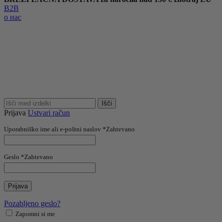
B2B
о нас
Išči
Prijava
Ustvari račun
Uporabniško ime ali e-poštni naslov
*
Zahtevano
Geslo
*
Zahtevano
Prijava
Pozabljeno geslo?
Zapomni si me