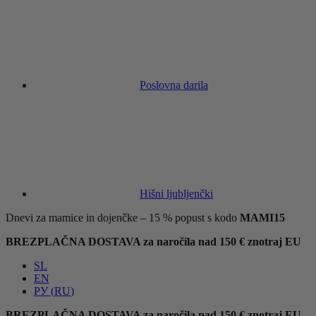
Poslovna darila
Hišni ljubljenčki
Dnevi za mamice in dojenčke – 15 % popust s kodo
MAMI15
BREZPLAČNA DOSTAVA za naročila nad 150 € znotraj EU
SL
EN
РУ
(
RU
)
BREZPLAČNA DOSTAVA za naročila nad 150 € znotraj EU