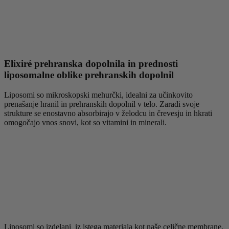
Elixiré prehranska dopolnila in prednosti
liposomalne oblike prehranskih dopolnil
Liposomi so mikroskopski mehurčki, idealni za učinkovito
prenašanje hranil in prehranskih dopolnil v telo. Zaradi svoje
strukture se enostavno absorbirajo v želodcu in črevesju in hkrati
omogočajo vnos snovi, kot so vitamini in minerali.
Liposomi so izdelani iz istega materiala kot naše celične membrane,