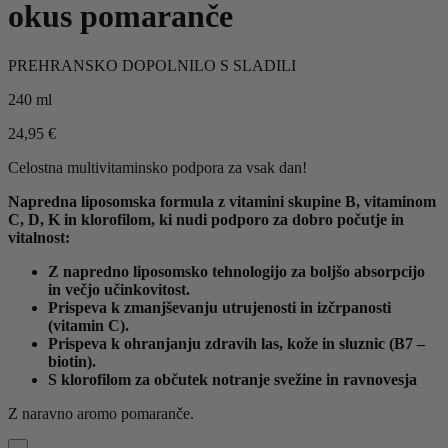
okus pomaranče
PREHRANSKO DOPOLNILO S SLADILI
240 ml
24,95
€
Celostna multivitaminsko podpora za vsak dan!
Napredna liposomska formula z vitamini skupine B, vitaminom
C, D, K in klorofilom, ki nudi podporo za dobro počutje in
vitalnost:
Z napredno liposomsko tehnologijo za boljšo absorpcijo
in večjo učinkovitost.
Prispeva k zmanjševanju utrujenosti in izčrpanosti
(vitamin C).
Prispeva k ohranjanju zdravih las, kože in sluznic (B7 –
biotin).
S klorofilom za občutek notranje svežine in ravnovesja
Z naravno aromo pomaranče.