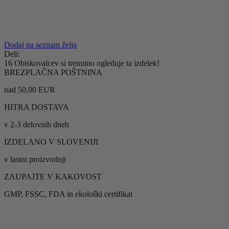
S prijavo soglašate z obdelavo osebnih podatkov za
namen prejemanja obvestil o novostih, ponudbah in
strokovnih nasvetih Galex.
Dodaj na seznam želja
Deli:
16
Obiskovalcev si trenutno ogleduje ta izdelek!
BREZPLAČNA POŠTNINA
nad 50,00 EUR
HITRA DOSTAVA
v 2-3 delovnih dneh
IZDELANO V SLOVENIJI
v lastni proizvodnji
ZAUPAJTE V KAKOVOST
GMP, FSSC, FDA in ekološki certifikat