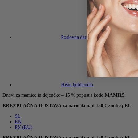
Poslovna darila
Hišni ljubljenčki
Dnevi za mamice in dojenčke – 15 % popust s kodo
MAMI15
BREZPLAČNA DOSTAVA za naročila nad 150 € znotraj EU
SL
EN
РУ
(
RU
)
BREZPLAČNA DOSTAVA za naročila nad 150 € znotraj EU