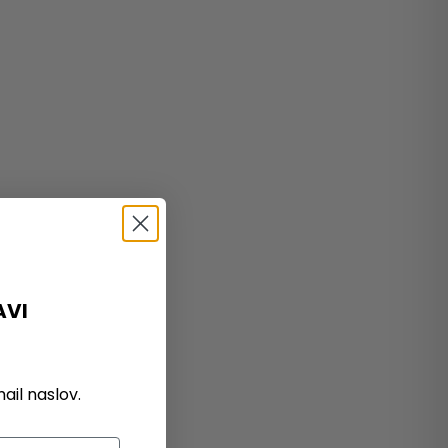
AVI
il naslov.