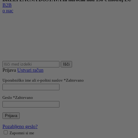
B2B
о нас
Išči
Prijava
Ustvari račun
Uporabniško ime ali e-poštni naslov
*
Zahtevano
Geslo
*
Zahtevano
Prijava
Pozabljeno geslo?
Zapomni si me