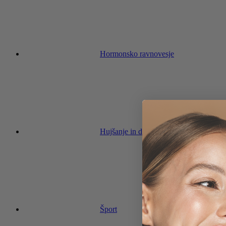
Hormonsko ravnovesje
Hujšanje in dieta
Šport