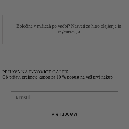
Bolečine v mišicah po vadbi? Nasveti za hitro olajšanje in
regeneracijo
PRIJAVA NA E-NOVICE GALEX
Ob prijavi prejmete kupon za 10 % popust na vaš prvi nakup.
PRIJAVA
S prijavo soglašate z obdelavo osebnih podatkov za