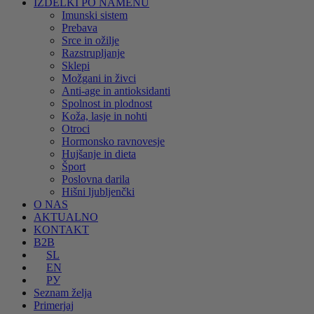
IZDELKI PO NAMENU
Imunski sistem
Prebava
Srce in ožilje
Razstrupljanje
Sklepi
Možgani in živci
Anti-age in antioksidanti
Spolnost in plodnost
Koža, lasje in nohti
Otroci
Hormonsko ravnovesje
Hujšanje in dieta
Šport
Poslovna darila
Hišni ljubljenčki
O NAS
AKTUALNO
KONTAKT
B2B
SL
EN
РУ
Seznam želja
Primerjaj