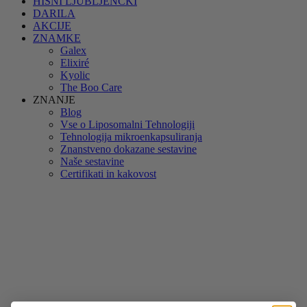
HIŠNI LJUBLJENČKI
DARILA
AKCIJE
ZNAMKE
Galex
Elixiré
Kyolic
The Boo Care
ZNANJE
Blog
Vse o Liposomalni Tehnologiji
Tehnologija mikroenkapsuliranja
Znanstveno dokazane sestavine
Naše sestavine
Certifikati in kakovost