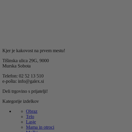
namen prejemanja obvestil o novostih, ponudbah in
strokovnih nasvetih Galex.
Kjer je kakovost na prvem mestu!
Tišinska ulica 29G, 9000
Murska Sobota
Telefon: 02 52 13 510
e-pošta: info@galex.si
Deli trgovino s prijatelji!
Kategorije izdelkov
Obraz
Telo
Lasje
Mama in otroci