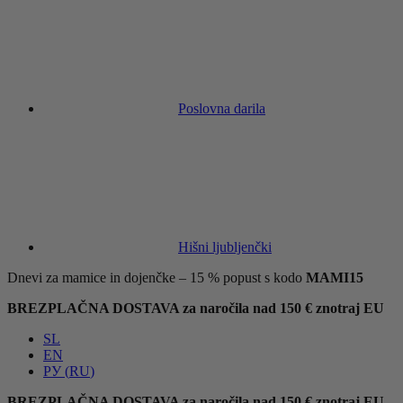
Poslovna darila
Hišni ljubljenčki
Dnevi za mamice in dojenčke – 15 % popust s kodo
MAMI15
BREZPLAČNA DOSTAVA za naročila nad 150 € znotraj EU
SL
EN
РУ
(
RU
)
BREZPLAČNA DOSTAVA za naročila nad 150 € znotraj EU