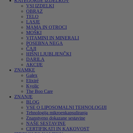
KATEGORIJE IZDELKOV
VSI IZDELKI
OBRAZ
TELO
LASJE
MAMA IN OTROCI
MOŠKI
VITAMINI IN MINERALI
POSEBNA NEGA
ČAJI
HIŠNI LJUBLJENČKI
DARILA
AKCIJE
ZNAMKE
Galex
Elixiré
Kyolic
The Boo Care
ZNANJE
BLOG
VSE O LIPOSOMALNI TEHNOLOGIJI
Tehnologija mikroenkapsuliranja
Znanstveno dokazane sestavine
NAŠE SESTAVINE
CERTIFIKATI IN KAKOVOST