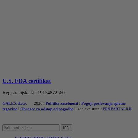
U.S. FDA certifikat
Registracijska št.: 19174872560
GALEX d.o.o.
2026
Politika zasebnosti
I
Pogoji poslovanja spletne
I
trgovine
I
Obrazec za odstop od pogodbe
I Izdelava strani:
PR&PARTNERJI
Išči