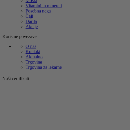
Moški
Vitamini in minerali
Posebna nega
Čaji
Darila
Akcije
Koristne povezave
O nas
Kontakt
Aktualno
Trgovina
Trgovina za lekarne
Naši certifikati