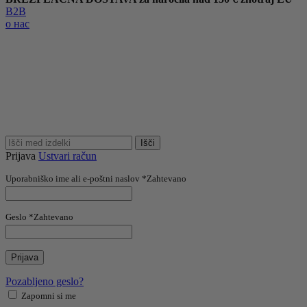
B2B
о нас
Išči
Prijava
Ustvari račun
Uporabniško ime ali e-poštni naslov
*
Zahtevano
Geslo
*
Zahtevano
Prijava
Pozabljeno geslo?
Zapomni si me