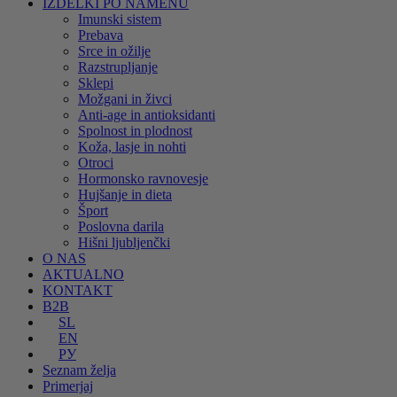
IZDELKI PO NAMENU
Imunski sistem
Prebava
Srce in ožilje
Razstrupljanje
Sklepi
Možgani in živci
Anti-age in antioksidanti
Spolnost in plodnost
Koža, lasje in nohti
Otroci
Hormonsko ravnovesje
Hujšanje in dieta
Šport
Poslovna darila
Hišni ljubljenčki
O NAS
AKTUALNO
KONTAKT
B2B
SL
EN
РУ
Seznam želja
Primerjaj