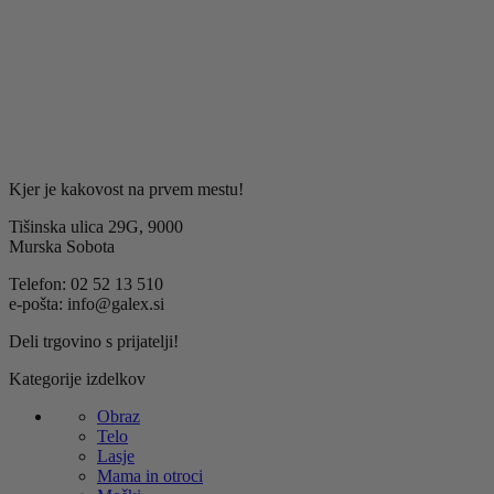
namen prejemanja obvestil o novostih, ponudbah in
strokovnih nasvetih Galex.
Kjer je kakovost na prvem mestu!
Tišinska ulica 29G, 9000
Murska Sobota
Telefon: 02 52 13 510
e-pošta: info@galex.si
Deli trgovino s prijatelji!
Kategorije izdelkov
Obraz
Telo
Lasje
Mama in otroci