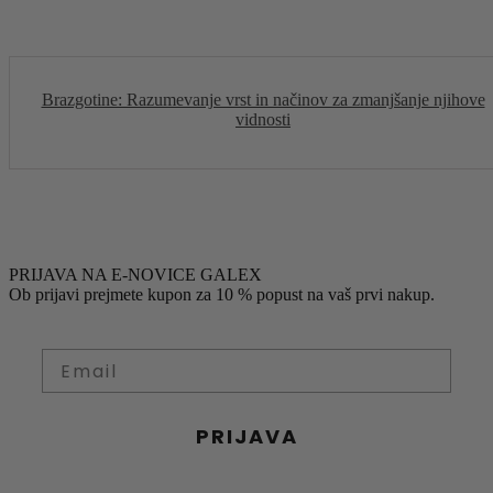
Brazgotine: Razumevanje vrst in načinov za zmanjšanje njihove
vidnosti
PRIJAVA NA E-NOVICE GALEX
Ob prijavi prejmete kupon za 10 % popust na vaš prvi nakup.
PRIJAVA
S prijavo soglašate z obdelavo osebnih podatkov za