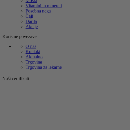
Moški
Vitamini in minerali
Posebna nega
Čaji
Darila
Akcije
Koristne povezave
O nas
Kontakt
Aktualno
Trgovina
Trgovina za lekarne
Naši certifikati