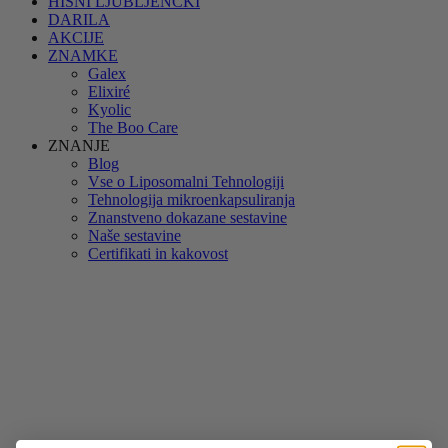
HIŠNI LJUBLJENČKI
DARILA
AKCIJE
ZNAMKE
Galex
Elixiré
Kyolic
The Boo Care
ZNANJE
Blog
Vse o Liposomalni Tehnologiji
Tehnologija mikroenkapsuliranja
Znanstveno dokazane sestavine
Naše sestavine
Certifikati in kakovost