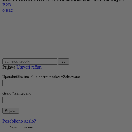
B2B
о нас
Išči
Prijava
Ustvari račun
Uporabniško ime ali e-poštni naslov
*
Zahtevano
Geslo
*
Zahtevano
Prijava
Pozabljeno geslo?
Zapomni si me