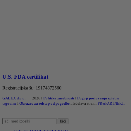
U.S. FDA certifikat
Registracijska št.: 19174872560
GALEX d.o.o.
2026
Politika zasebnosti
I
Pogoji poslovanja spletne
I
trgovine
I
Obrazec za odstop od pogodbe
I Izdelava strani:
PR&PARTNERJI
Išči