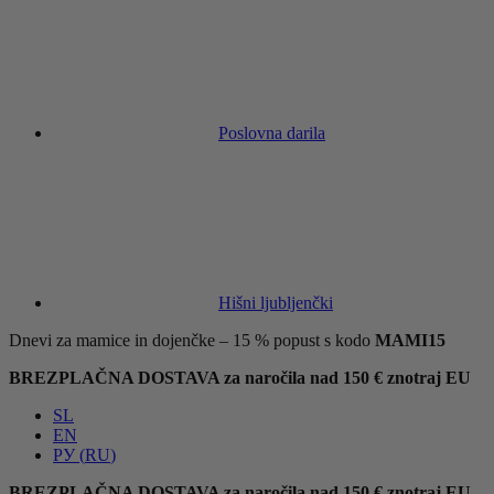
Poslovna darila
Hišni ljubljenčki
Dnevi za mamice in dojenčke – 15 % popust s kodo
MAMI15
BREZPLAČNA DOSTAVA za naročila nad 150 € znotraj EU
SL
EN
РУ
(
RU
)
BREZPLAČNA DOSTAVA za naročila nad 150 € znotraj EU