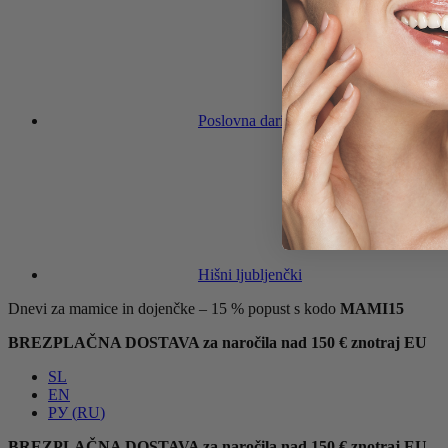
Poslovna darila
Hišni ljubljenčki
Dnevi za mamice in dojenčke – 15 % popust s kodo
MAMI15
BREZPLAČNA DOSTAVA za naročila nad 150 € znotraj EU
SL
EN
РУ
(
RU
)
BREZPLAČNA DOSTAVA za naročila nad 150 € znotraj EU