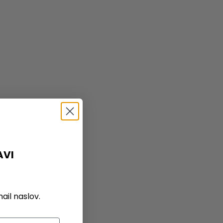
AVI
il naslov.