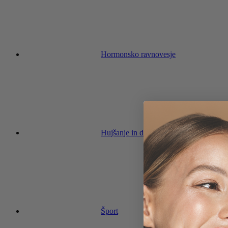
Hormonsko ravnovesje
Hujšanje in dieta
Šport