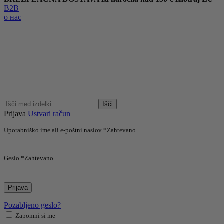
B2B
о нас
Išči
Prijava
Ustvari račun
Uporabniško ime ali e-poštni naslov
*
Zahtevano
Geslo
*
Zahtevano
Prijava
Pozabljeno geslo?
Zapomni si me