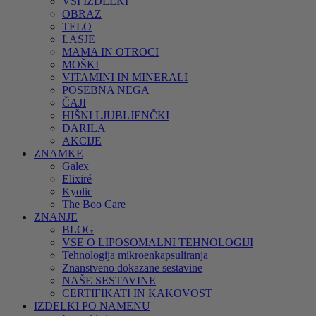
VSI IZDELKI
OBRAZ
TELO
LASJE
MAMA IN OTROCI
MOŠKI
VITAMINI IN MINERALI
POSEBNA NEGA
ČAJI
HIŠNI LJUBLJENČKI
DARILA
AKCIJE
ZNAMKE
Galex
Elixiré
Kyolic
The Boo Care
ZNANJE
BLOG
VSE O LIPOSOMALNI TEHNOLOGIJI
Tehnologija mikroenkapsuliranja
Znanstveno dokazane sestavine
NAŠE SESTAVINE
CERTIFIKATI IN KAKOVOST
IZDELKI PO NAMENU