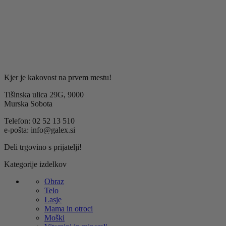
strokovnih nasvetih Galex.
Kjer je kakovost na prvem mestu!
Tišinska ulica 29G, 9000
Murska Sobota
Telefon: 02 52 13 510
e-pošta: info@galex.si
Deli trgovino s prijatelji!
Kategorije izdelkov
Obraz
Telo
Lasje
Mama in otroci
Moški