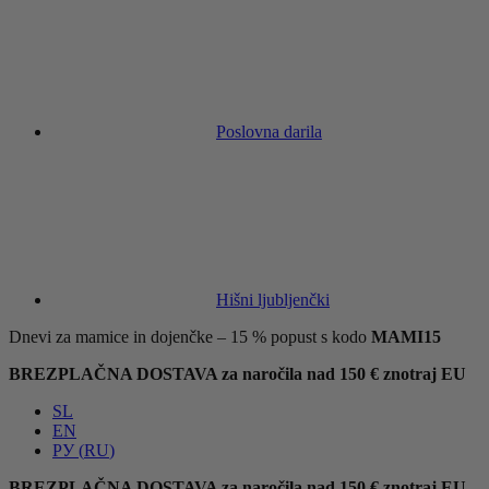
Poslovna darila
Hišni ljubljenčki
Dnevi za mamice in dojenčke – 15 % popust s kodo
MAMI15
BREZPLAČNA DOSTAVA za naročila nad 150 € znotraj EU
SL
EN
РУ
(
RU
)
BREZPLAČNA DOSTAVA za naročila nad 150 € znotraj EU