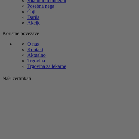
Vitamini in minerali
Posebna nega
Čaji
Darila
Akcije
Koristne povezave
O nas
Kontakt
Aktualno
Trgovina
Trgovina za lekarne
Naši certifikati