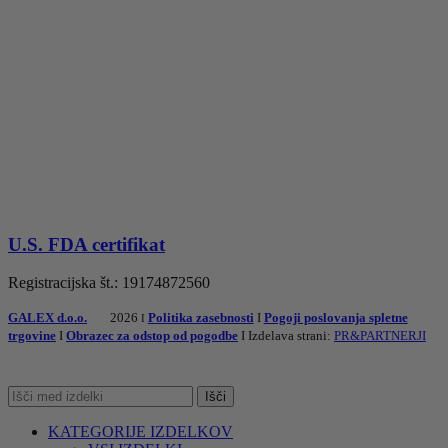
U.S. FDA certifikat
Registracijska št.: 19174872560
GALEX d.o.o.
2026
Politika zasebnosti
I
Pogoji poslovanja spletne
I
trgovine
I
Obrazec za odstop od pogodbe
I Izdelava strani:
PR&PARTNERJI
Išči
KATEGORIJE IZDELKOV