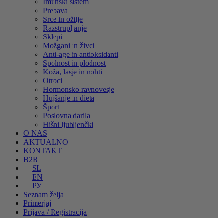
Imunski sistem
Prebava
Srce in ožilje
Razstrupljanje
Sklepi
Možgani in živci
Anti-age in antioksidanti
Spolnost in plodnost
Koža, lasje in nohti
Otroci
Hormonsko ravnovesje
Hujšanje in dieta
Šport
Poslovna darila
Hišni ljubljenčki
O NAS
AKTUALNO
KONTAKT
B2B
SL
EN
РУ
Seznam želja
Primerjaj
Prijava / Registracija