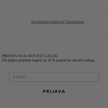
Kozmetična kolekcija Thermalium
PRIJAVA NA E-NOVICE GALEX
Ob prijavi prejmete kupon za 10 % popust na vaš prvi nakup.
PRIJAVA
S prijavo soglašate z obdelavo osebnih podatkov za
namen prejemanja obvestil o novostih, ponudbah in