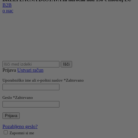
B2B
о нас
Išči
Prijava
Ustvari račun
Uporabniško ime ali e-poštni naslov
*
Zahtevano
Geslo
*
Zahtevano
Prijava
Pozabljeno geslo?
Zapomni si me