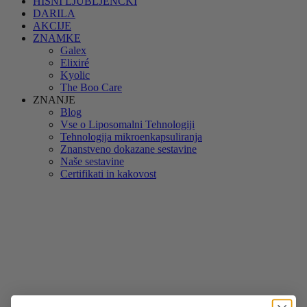
HIŠNI LJUBLJENČKI
DARILA
AKCIJE
ZNAMKE
Galex
Elixiré
Kyolic
The Boo Care
ZNANJE
Blog
Vse o Liposomalni Tehnologiji
Tehnologija mikroenkapsuliranja
Znanstveno dokazane sestavine
Naše sestavine
Certifikati in kakovost