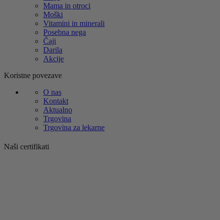
Mama in otroci
Moški
Vitamini in minerali
Posebna nega
Čaji
Darila
Akcije
Koristne povezave
O nas
Kontakt
Aktualno
Trgovina
Trgovina za lekarne
Naši certifikati