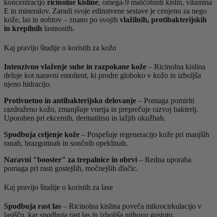
koncentracijo
ricinolne kisline
, omega-9 maščobnih kislin, vitamina
E in mineralov. Zaradi svoje edinstvene sestave je cenjeno za nego
kože, las in nohtov – znano po svojih
vlažilnih, protibakterijskih
in krepilnih
lastnostih.
Kaj pravijo študije o koristih za kožo
Intenzivno vlaženje suhe in razpokane kože
– Ricinolna kislina
deluje kot naravni emolient, ki prodre globoko v kožo in izboljša
njeno hidracijo.
Protivnetno in antibakterijsko delovanje
– Pomaga pomiriti
razdraženo kožo, zmanjšuje vnetja in preprečuje razvoj bakterij.
Uporaben pri ekcemih, dermatitisu in lažjih okužbah.
Spodbuja celjenje kože
– Pospešuje regeneracijo kože pri manjših
ranah, brazgotinah in sončnih opeklinah.
Naravni "booster" za trepalnice in obrvi
– Redna uporaba
pomaga pri rasti gostejših, močnejših dlačic.
Kaj pravijo študije o koristih za lase
Spodbuja rast las
– Ricinolna kislina poveča mikrocirkulacijo v
lasišču, kar spodbuja rast las in izboljša njihovo gostoto.