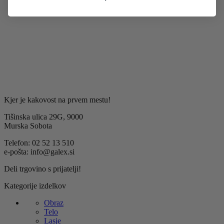
S prijavo soglašate z obdelavo osebnih podatkov za
namen prejemanja obvestil o novostih, ponudbah in
strokovnih nasvetih Galex.
Kjer je kakovost na prvem mestu!
Tišinska ulica 29G, 9000
Murska Sobota
Telefon: 02 52 13 510
e-pošta: info@galex.si
Deli trgovino s prijatelji!
Kategorije izdelkov
Obraz
Telo
Lasje