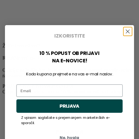
IZKORISTITE
Želite izvedeti več?
10 % POPUST OB PRIJAVI
Raziščite več kot 3,516 študij o
rucinusovem olju.
NA E-NOVICE!
Odkrijte najboljše študije, ki smo jih izbrali posebej za vaše osebno
Kodo kupona prejmete na vas e-mail naslov.
raziskovanje.
PRIJAVA NA E-NOVICE GALEX
Email
Ob prijavi prejmete kupon za 10 % popust na vaš prvi nakup.
PRIJAVA
Z vpisom soglašate s prejemanjem marketinških e-
sporočil.
PRIJAVA
Ne, hvala