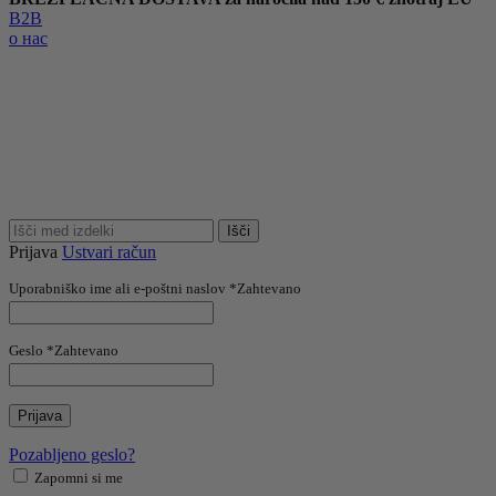
B2B
о нас
Išči
Prijava
Ustvari račun
Uporabniško ime ali e-poštni naslov
*
Zahtevano
Geslo
*
Zahtevano
Prijava
Pozabljeno geslo?
Zapomni si me