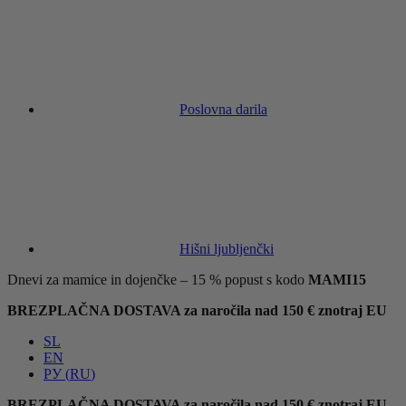
Poslovna darila
Hišni ljubljenčki
Dnevi za mamice in dojenčke – 15 % popust s kodo
MAMI15
BREZPLAČNA DOSTAVA za naročila nad 150 € znotraj EU
SL
EN
РУ
(
RU
)
BREZPLAČNA DOSTAVA za naročila nad 150 € znotraj EU