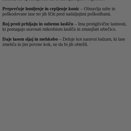
Preprečuje lomljenje in cepljenje konic
– Obnavlja suhe in
poškodovane lase ter jih ščiti pred nadaljnjimi poškodbami.
Boj proti prhljaju in suhemu lasišču
– Ima protiglivične lastnosti,
ki pomagajo uravnati mikrobiom lasišča in zmanjšati srbečico.
Daje lasem sijaj in mehkobo
– Deluje kot naravni balzam, ki lase
zmehča in jim povrne lesk, ne da bi jih obtežil.