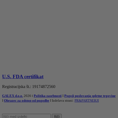
U.S. FDA certifikat
Registracijska št.: 19174872560
GALEX d.o.o.
2026
Politika zasebnosti
I
Pogoji poslovanja spletne trgovine
I
I
Obrazec za odstop od pogodbe
I Izdelava strani:
PR&PARTNERJI
Išči