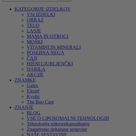
KATEGORIJE IZDELKOV
VSI IZDELKI
OBRAZ
TELO
LASJE
MAMA IN OTROCI
MOŠKI
VITAMINI IN MINERALI
POSEBNA NEGA
ČAJI
HIŠNI LJUBLJENČKI
DARILA
AKCIJE
ZNAMKE
Galex
Elixiré
Kyolic
The Boo Care
ZNANJE
BLOG
VSE O LIPOSOMALNI TEHNOLOGIJI
Tehnologija mikroenkapsuliranja
Znanstveno dokazane sestavine
NAŠE SESTAVINE