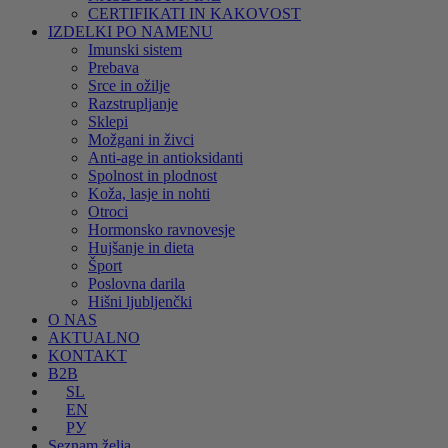
CERTIFIKATI IN KAKOVOST
IZDELKI PO NAMENU
Imunski sistem
Prebava
Srce in ožilje
Razstrupljanje
Sklepi
Možgani in živci
Anti-age in antioksidanti
Spolnost in plodnost
Koža, lasje in nohti
Otroci
Hormonsko ravnovesje
Hujšanje in dieta
Šport
Poslovna darila
Hišni ljubljenčki
O NAS
AKTUALNO
KONTAKT
B2B
SL
EN
РУ
Seznam želja