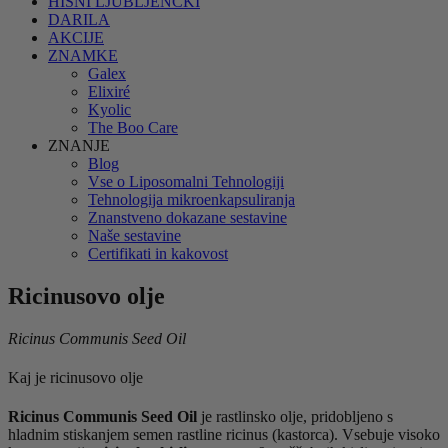
HIŠNI LJUBLJENČKI
DARILA
AKCIJE
ZNAMKE
Galex
Elixiré
Kyolic
The Boo Care
ZNANJE
Blog
Vse o Liposomalni Tehnologiji
Tehnologija mikroenkapsuliranja
Znanstveno dokazane sestavine
Naše sestavine
Certifikati in kakovost
Ricinusovo olje
Ricinus Communis Seed Oil
Kaj je ricinusovo olje
Ricinus Communis Seed Oil
je rastlinsko olje, pridobljeno s
hladnim stiskanjem semen rastline ricinus (kastorca). Vsebuje visoko