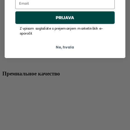
PRIJAVA
Z vpisom soglašate s prejemanjem marketinških e-
sporočil.
Ne, hvala
Премиальное качество