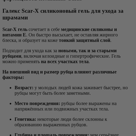
Галекс Scar‑X силиконовый гель для ухода за
шрамами
Scar-X гель
сочетает в себе
медицинские силиконы и
витамин E
. Он быстро высыхает, не оставляя жирного
блеска, и образует на коже
тонкий защитный слой
.
Подходит для ухода как за
новыми, так и за старыми
рубцами
, включая келоидные и гипертрофические. Гель
можно применять
на всех участках тела
.
На внешний вид и размер рубца влияют различные
факторы:
Возраст:
у молодых людей кожа заживает быстрее, но
рубцы могут быть более заметными.
Место повреждения:
рубцы более выражены на
напряжённых или подвижных участках тела.
Генетика:
некоторые люди более склонны к
образованию выраженных рубцов.
Глубина и площадь повреждения:
чем серьёзнее