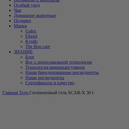
Особый уход
Чаи
Домашние животные
Подарки
Марки
Galex
Elixiré
Kyolic
The Boo care
ЗНАНИЕ
Блог
Все о липосомальной технологии
Технология микрокапсуляции
Наши брендированные ингредиенты
Наши ингредиенты
Сертификаты и качество
Главная
Тело
Силиконовый гель SCAR-X 30 г