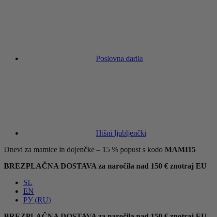
Poslovna darila
Hišni ljubljenčki
Dnevi za mamice in dojenčke – 15 % popust s kodo
MAMI15
BREZPLAČNA DOSTAVA za naročila nad 150 € znotraj EU
SL
EN
РУ
(
RU
)
BREZPLAČNA DOSTAVA za naročila nad 150 € znotraj EU