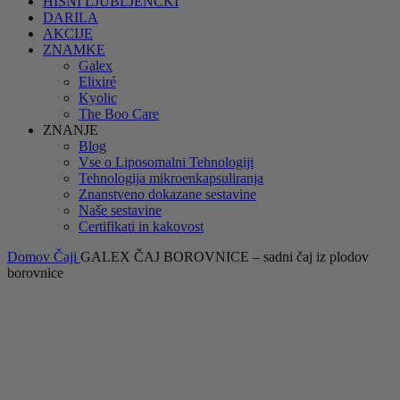
HIŠNI LJUBLJENČKI
DARILA
AKCIJE
ZNAMKE
Galex
Elixiré
Kyolic
The Boo Care
ZNANJE
Blog
Vse o Liposomalni Tehnologiji
Tehnologija mikroenkapsuliranja
Znanstveno dokazane sestavine
Naše sestavine
Certifikati in kakovost
Domov
Čaji
GALEX ČAJ BOROVNICE – sadni čaj iz plodov
borovnice