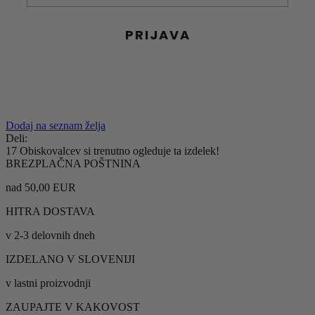
PRIJAVA
S prijavo soglašate z obdelavo osebnih podatkov za
namen prejemanja obvestil o novostih, ponudbah in
strokovnih nasvetih Galex.
Dodaj na seznam želja
Deli:
17
Obiskovalcev si trenutno ogleduje ta izdelek!
BREZPLAČNA POŠTNINA
nad 50,00 EUR
HITRA DOSTAVA
v 2-3 delovnih dneh
IZDELANO V SLOVENIJI
v lastni proizvodnji
ZAUPAJTE V KAKOVOST