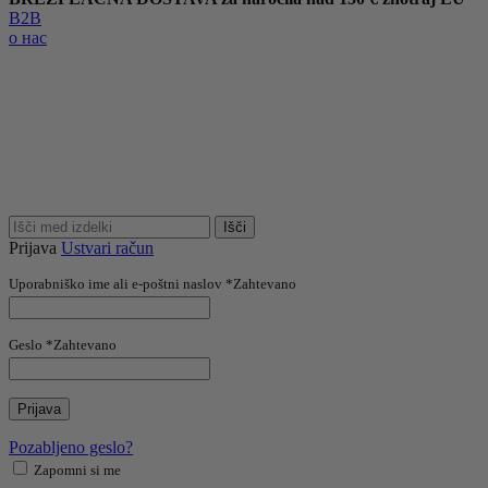
B2B
о нас
Išči
Prijava
Ustvari račun
Uporabniško ime ali e-poštni naslov
*
Zahtevano
Geslo
*
Zahtevano
Prijava
Pozabljeno geslo?
Zapomni si me