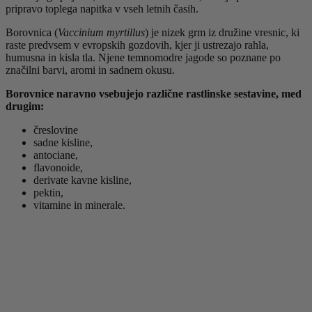
pripravo toplega napitka v vseh letnih časih.
Borovnica (
Vaccinium myrtillus
) je nizek grm iz družine vresnic, ki
raste predvsem v evropskih gozdovih, kjer ji ustrezajo rahla,
humusna in kisla tla. Njene temnomodre jagode so poznane po
značilni barvi, aromi in sadnem okusu.
Borovnice naravno vsebujejo različne rastlinske sestavine, med
drugim:
čreslovine
sadne kisline,
antociane,
flavonoide,
derivate kavne kisline,
pektin,
vitamine in minerale.