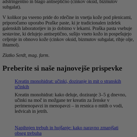
adstringentno in blago antiseptično (cinkov oksid, bizmutov
subgalat).
V kolikor pa vseeno pride do rdečine in vnetja kože pod plenicami,
priporočamo uporabo Praške paste, ki je tradicionalen izdelek
galenskih laboratorijev in jo dobimo v lekarni. Praška pasta vsebuje
sestavine, ki delujejo antiseptično, sušijo vneto kožo in pospešujejo
celjenje in obnovo kože (cinkov oksid, bizmutov subgalat, ribje olje,
ihtamol).
Zlatko Serdt, mag. farm.
Preberite si naše najnovejše prispevke
Kreatin monohidrat: učinki, doziranje in mit o stranskih
učinkih
Kreatin monohidrat: kako deluje, doziranje 3–5 g dnevno,
učinki na moč in možgane ter kreatin za ženske v
perimenopavzi in menopavzi – in resnica o mitih o vodi,
ledvicah in jetrih.
Napihnjen trebuh in hujšanje: kako naravno zmanjšati
obseg trebuha