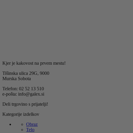
S prijavo soglašate z obdelavo osebnih podatkov za
namen prejemanja obvestil o novostih, ponudbah in
strokovnih nasvetih Galex.
Kjer je kakovost na prvem mestu!
Tišinska ulica 29G, 9000
Murska Sobota
Telefon: 02 52 13 510
e-pošta: info@galex.si
Deli trgovino s prijatelji!
Kategorije izdelkov
Obraz
Telo