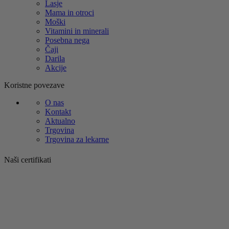
Lasje
Mama in otroci
Moški
Vitamini in minerali
Posebna nega
Čaji
Darila
Akcije
Koristne povezave
O nas
Kontakt
Aktualno
Trgovina
Trgovina za lekarne
Naši certifikati