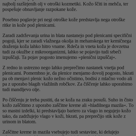
najbolj razširjenih olj v otroški kozmetiki. Kožo ščiti in mehča, ter
pospešuje obnavljanje razpokane kože.
Posebno poglavje pri negi otroške kože predstavlja nega otroške
ritke in kože pod plenicami.
Zaradi zadrževanja urina in blata nastanejo pod plenicami specifični
pogoji, kjer se zaradi vlažnega okolja in mehanskega ter kemičnega
draženja koža lahko hitro vname. Rdeča in vneta koža je dovzetna
tudi za okužbe z mikroorganizmi, lahko se pojavijo tudi srbeči
izpuščaji. Ta pojav pogosto imenujemo »plenični izpuščaj«.
Z redno in ustrezno nego lahko preprečimo nastanek vnetja pod
plenicami. Pomembno je, da plenice menjamo dovolj pogosto, hkrati
pa ob menjavi plenic kožo nežno očistimo, bodisi z mlačno vodo ali
pa z uporabo blagih vlažilnih robčkov. Za čiščenje lahko uporabimo
tudi mandljevo olje.
Po čiščenju je treba pustiti, da se koža na zraku posuši. Suho in čisto
kožo zaščitimo z uporabo zaščitne kreme ali »hladilnega mazila«. To
so mastni izdelki, ki predstavljajo bariero za vlago in negujejo kožo
tako, da zadržujejo vlago v koži, hkrati, pa preprečijo stik kože z
urinom in blatom.
Zaščitne kreme in mazila vsebujejo tudi sestavine, ki delujejo