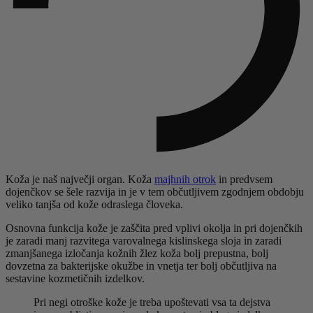
Koža je naš največji organ. Koža
majhnih otrok
in predvsem
dojenčkov se šele razvija in je v tem občutljivem zgodnjem obdobju
veliko tanjša od kože odraslega človeka.
Osnovna funkcija kože je zaščita pred vplivi okolja in pri dojenčkih
je zaradi manj razvitega varovalnega kislinskega sloja in zaradi
zmanjšanega izločanja kožnih žlez koža bolj prepustna, bolj
dovzetna za bakterijske okužbe in vnetja ter bolj občutljiva na
sestavine kozmetičnih izdelkov.
Pri negi otroške kože je treba upoštevati vsa ta dejstva