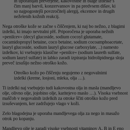
in uporabljati preverjene, kakovostne in blage izdelke s
čim manj barvil, konzervansov in pa predvsem dišav, ki
so najpogostejši povzročitelj alergij, ekcemov in drugih
neželenih kožnih reakcij.
Nega otroške kože se začne s čiščenjem, ki naj bo nežno, z blagimi
izdelki, ki imajo nevtralni pH. Priporočena je uporaba nežnih
»penilcev« (decyl glucoside, sodium cocoyl glutamate,
cocamidopropyl betaine, coco betaine, sodium cocoamphoacetate,
lauryl glucoside, sodium lauryl glucose carboxylate, ..) namesto
izdelkov, ki vsebujejo klasične »penilce« (sodium laureth sulfate,
sodium lauryl sulfate) in lahko zaradi izpiranja hidrolipidnega sloja
preveč izsušijo nežno otroško kožo.
Otroško kožo po čiščenju negujemo z negovalnimi
izdelki (kreme, losjoni, mleka, olja …).
Ti izdelki naj vsebujejo tudi kakovostna olja in masla (mandljevo
olje, olivno olje, jojobino olje, karitejevo maslo …). Visoka vsebnost
maščob v negovalnih izdelkih za otroke ščiti otroško kožo pred
izsuševanjem, ker zadržujejo vlago v koži.
Zelo blagodejna je uporaba mandljevega olja za nego in masažo
otrok po kopanju.
Mandljevo olje je zaradi visoke vsebnosti vitaminov A, B in E eno