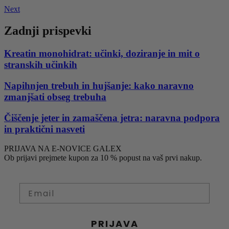
Next
Zadnji prispevki
Kreatin monohidrat: učinki, doziranje in mit o
stranskih učinkih
Napihnjen trebuh in hujšanje: kako naravno
zmanjšati obseg trebuha
Čiščenje jeter in zamaščena jetra: naravna podpora
in praktični nasveti
PRIJAVA NA E-NOVICE GALEX
Ob prijavi prejmete kupon za 10 % popust na vaš prvi nakup.
PRIJAVA