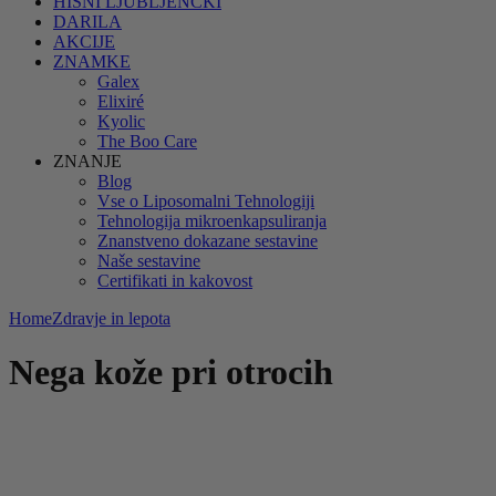
HIŠNI LJUBLJENČKI
DARILA
AKCIJE
ZNAMKE
Galex
Elixiré
Kyolic
The Boo Care
ZNANJE
Blog
Vse o Liposomalni Tehnologiji
Tehnologija mikroenkapsuliranja
Znanstveno dokazane sestavine
Naše sestavine
Certifikati in kakovost
Home
Zdravje in lepota
Nega kože pri otrocih