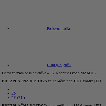
Poslovna darila
Hišni ljubljenčki
Dnevi za mamice in dojenčke – 15 % popust s kodo
MAMI15
BREZPLAČNA DOSTAVA za naročila nad 150 € znotraj EU
SL
EN
РУ
(
RU
)
BREZPLAČNA DOSTAVA za naročila nad 150 € znotraj EU