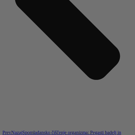
Prev
Nazaj
Spomladansko čiščenje organizma: Pegasti badelj in