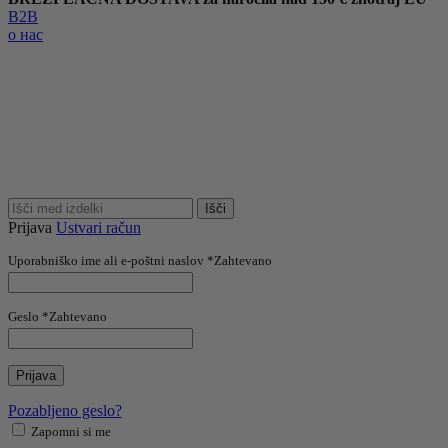
B2B
о нас
Išči
Prijava
Ustvari račun
Uporabniško ime ali e-poštni naslov
*
Zahtevano
Geslo
*
Zahtevano
Prijava
Pozabljeno geslo?
Zapomni si me