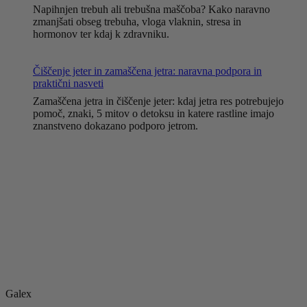
Napihnjen trebuh ali trebušna maščoba? Kako naravno
zmanjšati obseg trebuha, vloga vlaknin, stresa in
hormonov ter kdaj k zdravniku.
Čiščenje jeter in zamaščena jetra: naravna podpora in
praktični nasveti
Zamaščena jetra in čiščenje jeter: kdaj jetra res potrebujejo
pomoč, znaki, 5 mitov o detoksu in katere rastline imajo
znanstveno dokazano podporo jetrom.
Galex