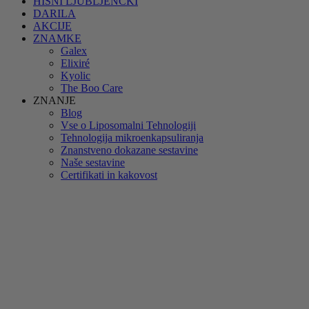
HIŠNI LJUBLJENČKI
DARILA
AKCIJE
ZNAMKE
Galex
Elixiré
Kyolic
The Boo Care
ZNANJE
Blog
Vse o Liposomalni Tehnologiji
Tehnologija mikroenkapsuliranja
Znanstveno dokazane sestavine
Naše sestavine
Certifikati in kakovost