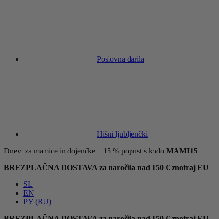
Poslovna darila
Hišni ljubljenčki
Dnevi za mamice in dojenčke – 15 % popust s kodo
MAMI15
BREZPLAČNA DOSTAVA za naročila nad 150 € znotraj EU
SL
EN
РУ
(
RU
)
BREZPLAČNA DOSTAVA za naročila nad 150 € znotraj EU