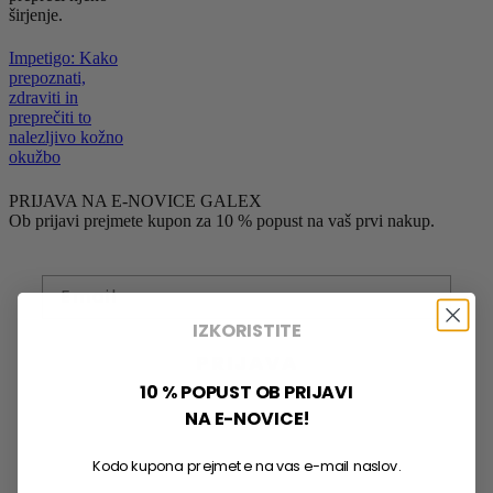
širjenje.
Impetigo: Kako
prepoznati,
zdraviti in
preprečiti to
nalezljivo kožno
okužbo
PRIJAVA NA E-NOVICE GALEX
Ob prijavi prejmete kupon za 10 % popust na vaš prvi nakup.
IZKORISTITE
PRIJAVA
10 % POPUST OB PRIJAVI
S prijavo soglašate z obdelavo osebnih podatkov za
NA E-NOVICE!
namen prejemanja obvestil o novostih, ponudbah in
strokovnih nasvetih Galex.
Kodo kupona prejmete na vas e-mail naslov.