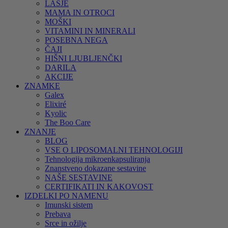
LASJE
MAMA IN OTROCI
MOŠKI
VITAMINI IN MINERALI
POSEBNA NEGA
ČAJI
HIŠNI LJUBLJENČKI
DARILA
AKCIJE
ZNAMKE
Galex
Elixiré
Kyolic
The Boo Care
ZNANJE
BLOG
VSE O LIPOSOMALNI TEHNOLOGIJI
Tehnologija mikroenkapsuliranja
Znanstveno dokazane sestavine
NAŠE SESTAVINE
CERTIFIKATI IN KAKOVOST
IZDELKI PO NAMENU
Imunski sistem
Prebava
Srce in ožilje