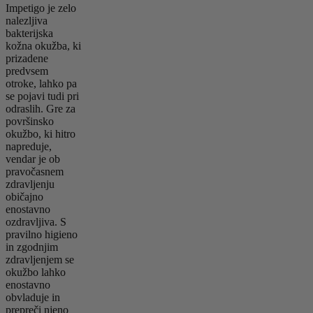
Impetigo je zelo
nalezljiva
bakterijska
kožna okužba, ki
prizadene
predvsem
otroke, lahko pa
se pojavi tudi pri
odraslih. Gre za
površinsko
okužbo, ki hitro
napreduje,
vendar je ob
pravočasnem
zdravljenju
običajno
enostavno
ozdravljiva. S
pravilno higieno
in zgodnjim
zdravljenjem se
okužbo lahko
enostavno
obvladuje in
prepreči njeno