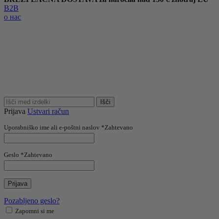
B2B
о нас
Išči
Prijava
Ustvari račun
Uporabniško ime ali e-poštni naslov
*
Zahtevano
Geslo
*
Zahtevano
Prijava
Pozabljeno geslo?
Zapomni si me