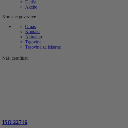
Darila
Akcije
Koristne povezave
O nas
Kontakt
Aktualno
Trgovina
Trgovina za lekarne
Naši certifikati
ISO 22716