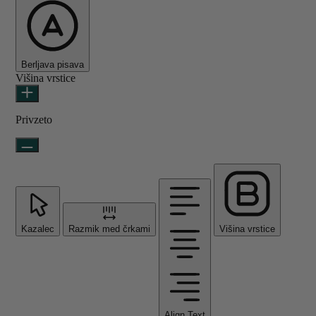
Berljava pisava
Višina vrstice
Privzeto
Kazalec
Razmik med črkami
Višina vrstice
Align Text