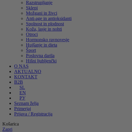
Razstrupljanje
Sklepi
Možgani in živci
Anti-age in antioksidanti
Spolnost in plodnost
Koža, lasje in nohti
Otroci
Hormonsko ravnovesje
Hujšanje in dieta
Šport
Poslovna darila
Hišni ljubljenčki
O NAS
AKTUALNO
KONTAKT
B2B
SL
EN
РУ
Seznam želja
Primerjaj
Prijava / Registracija
Košarica
Zapri