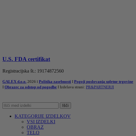
U.S. FDA certifikat
Registracijska št.: 19174872560
GALEX d.o.o.
2026
Politika zasebnosti
I
Pogoji poslovanja spletne trgovine
I
I
Obrazec za odstop od pogodbe
I Izdelava strani:
PR&PARTNERJI
Išči
KATEGORIJE IZDELKOV
VSI IZDELKI
OBRAZ
TELO