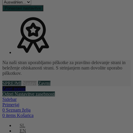
Ponastavi nastavitve
Na naši stran uporabljamo piškotke za pravilno delovanje strani in
beleženje obiskanosti strani. S strinjanjem nam dovolite uporabo
piškotkov.
SPREJMI
Nastavi
Zavrni
Zapri popup
Odpri Nastavitve zasebnosti
Sidebar
Primerjaj
0
Seznam želja
0
items
Košarica
SL
EN