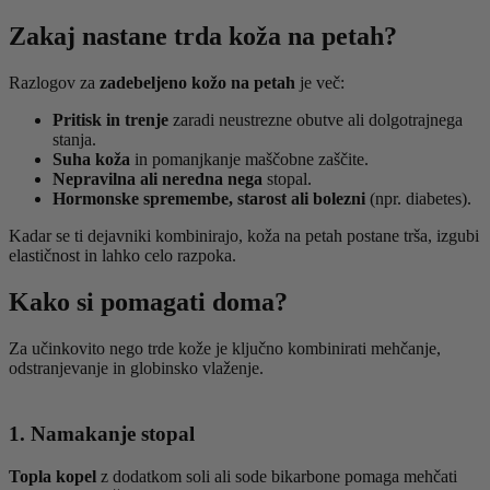
Zakaj nastane trda koža na petah?
Razlogov za
zadebeljeno kožo na petah
je več:
Pritisk in trenje
zaradi neustrezne obutve ali dolgotrajnega
stanja.
Suha koža
in pomanjkanje maščobne zaščite.
Nepravilna ali neredna nega
stopal.
Hormonske spremembe, starost ali bolezni
(npr. diabetes).
Kadar se ti dejavniki kombinirajo, koža na petah postane trša, izgubi
elastičnost in lahko celo razpoka.
Kako si pomagati doma?
Za učinkovito nego trde kože je ključno kombinirati mehčanje,
odstranjevanje in globinsko vlaženje.
1. Namakanje stopal
Topla kopel
z dodatkom soli ali sode bikarbone pomaga mehčati