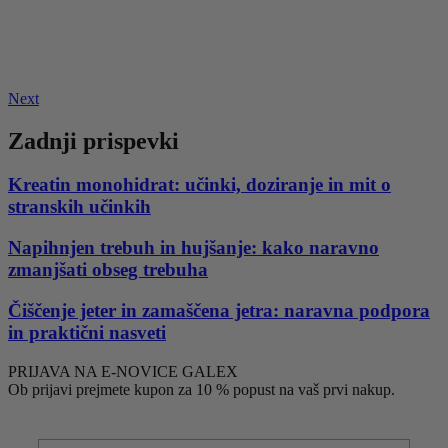
Next
Zadnji prispevki
Kreatin monohidrat: učinki, doziranje in mit o
stranskih učinkih
Napihnjen trebuh in hujšanje: kako naravno
zmanjšati obseg trebuha
Čiščenje jeter in zamaščena jetra: naravna podpora
in praktični nasveti
PRIJAVA NA E-NOVICE GALEX
Ob prijavi prejmete kupon za 10 % popust na vaš prvi nakup.