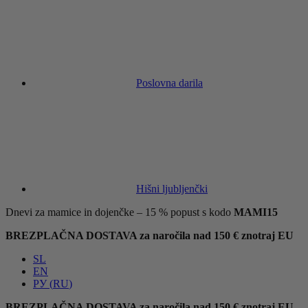
Poslovna darila
Hišni ljubljenčki
Dnevi za mamice in dojenčke – 15 % popust s kodo
MAMI15
BREZPLAČNA DOSTAVA za naročila nad 150 € znotraj EU
SL
EN
РУ
(
RU
)
BREZPLAČNA DOSTAVA za naročila nad 150 € znotraj EU