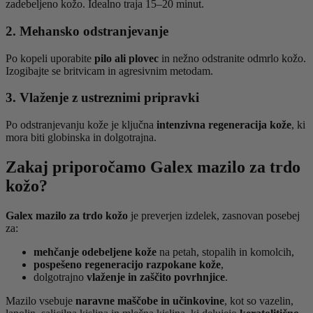
zadebeljeno kožo. Idealno traja 15–20 minut.
2. Mehansko odstranjevanje
Po kopeli uporabite
pilo ali plovec
in nežno odstranite odmrlo kožo.
Izogibajte se britvicam in agresivnim metodam.
3. Vlaženje z ustreznimi pripravki
Po odstranjevanju kože je ključna
intenzivna regeneracija kože
, ki
mora biti globinska in dolgotrajna.
Zakaj priporočamo Galex mazilo za trdo
kožo?
Galex mazilo za trdo kožo
je preverjen izdelek, zasnovan posebej
za:
mehčanje odebeljene kože
na petah, stopalih in komolcih,
pospešeno regeneracijo razpokane kože
,
dolgotrajno
vlaženje in zaščito povrhnjice
.
Mazilo vsebuje
naravne maščobe in učinkovine
, kot so vazelin,