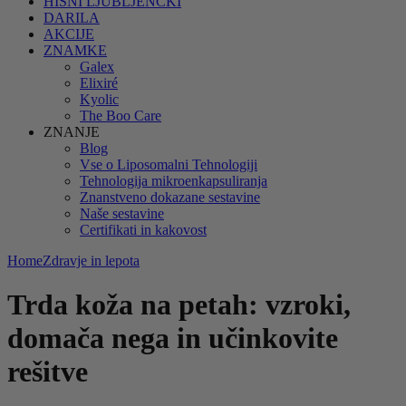
HIŠNI LJUBLJENČKI
DARILA
AKCIJE
ZNAMKE
Galex
Elixiré
Kyolic
The Boo Care
ZNANJE
Blog
Vse o Liposomalni Tehnologiji
Tehnologija mikroenkapsuliranja
Znanstveno dokazane sestavine
Naše sestavine
Certifikati in kakovost
Home
Zdravje in lepota
Trda koža na petah: vzroki,
domača nega in učinkovite
rešitve