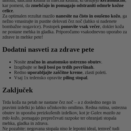
lanolin, salicilna kislina in mlečna kislina, ki delujejo
keratolitično
,
kar pomeni, da
zmehčajo in pomagajo odstraniti odmrle kožne
celice
.
Za optimalen rezultat mazilo
nanesite na čisto in osušeno kožo
, ga
nežno vmasirajte in pustite delovati čez noč (lahko si nadenete
bombažne nogavice). Postopek
ponovite vsak večer
, dokler koža
ne postane mehka in gladka. Priporočamo vsakodnevno uporabo za
zdrave in mehke pete!
Dodatni nasveti za zdrave pete
Nosite
zračno in anatomsko ustrezno obutev
.
Izogibajte se
hoji bosi po trdih površinah
.
Redno
uporabljajte zaščitne kreme
, zlasti poleti.
Vsaj 1x tedensko opravite
piling stopal
.
Zaključek
Trda koža na petah ne nastane čez noč – a z dosledno nego in
pravimi izdelki jo lahko učinkovito omilimo. Redna rutina, ustrezna
obutev in uporaba preizkušenih izdelkov, kot je
Galex mazilo za
trdo kožo
, pomagajo preprečevati razpoke ter ohranjati stopala
mehka, gladka in zdrava.
Ne pozabite: negovana stopala niso le lepotni ideal, temveč tudi