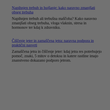
Napihnjen trebuh in hujšanje: kako naravno zmanjšati
obseg trebuha
Napihnjen trebuh ali trebušna maščoba? Kako naravno
zmanjšati obseg trebuha, vloga vlaknin, stresa in
hormonov ter kdaj k zdravniku.
Čiščenje jeter in zamaščena jetra: naravna podpora in
praktični nasveti
Zamaščena jetra in čiščenje jeter: kdaj jetra res potrebujejo
pomoč, znaki, 5 mitov o detoksu in katere rastline imajo
znanstveno dokazano podporo jetrom.