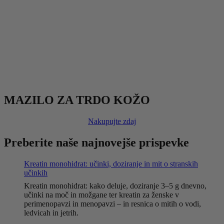
MAZILO ZA TRDO KOŽO
Nakupujte zdaj
Preberite naše najnovejše prispevke
Kreatin monohidrat: učinki, doziranje in mit o stranskih
učinkih
Kreatin monohidrat: kako deluje, doziranje 3–5 g dnevno,
učinki na moč in možgane ter kreatin za ženske v
perimenopavzi in menopavzi – in resnica o mitih o vodi,
ledvicah in jetrih.