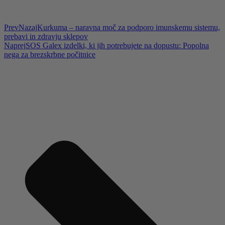
Prev
Nazaj
Kurkuma – naravna moč za podporo imunskemu sistemu,
prebavi in zdravju sklepov
Naprej
SOS Galex izdelki, ki jih potrebujete na dopustu: Popolna
nega za brezskrbne počitnice