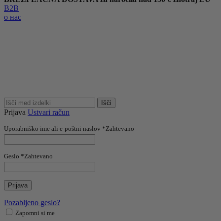
B2B
о нас
Išči
Prijava
Ustvari račun
Uporabniško ime ali e-poštni naslov
*
Zahtevano
Geslo
*
Zahtevano
Prijava
Pozabljeno geslo?
Zapomni si me